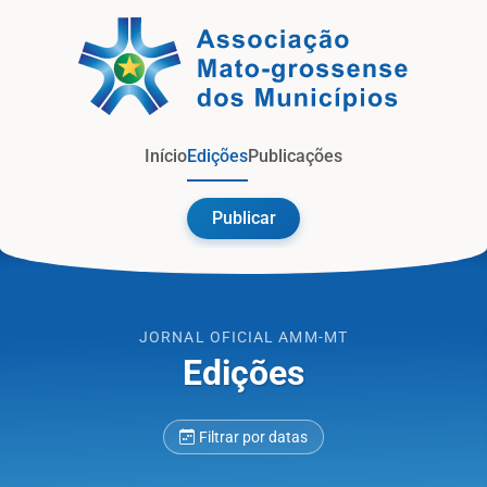
Jorna
Início
Edições
Publicações
Publicar
JORNAL OFICIAL AMM-MT
Edições
Filtrar por datas