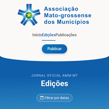
Jorna
Início
Edições
Publicações
Publicar
JORNAL OFICIAL AMM-MT
Edições
Filtrar por datas