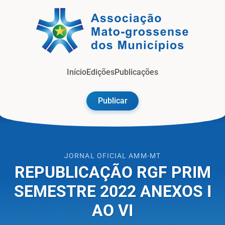
Jorna
Início
Edições
Publicações
Publicar
JORNAL OFICIAL AMM-MT
REPUBLICAÇÃO RGF PRIM
SEMESTRE 2022 ANEXOS I
AO VI