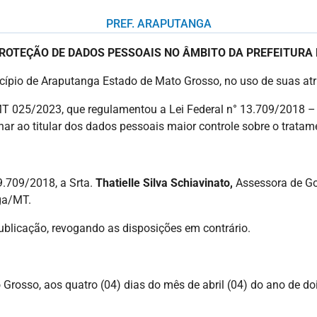
PREF. ARAPUTANGA
ROTEÇÃO DE DADOS PESSOAIS NO ÂMBITO DA PREFEITURA
icípio de Araputanga Estado de Mato Grosso, no uso de suas atri
T 025/2023, que regulamentou a Lei Federal n° 13.709/2018 – 
nar ao titular dos dados pessoais maior controle sobre o trata
9.709/2018, a Srta.
Thatielle Silva Schiavinato,
Assessora de Go
ga/MT.
publicação, revogando as disposições em contrário.
rosso, aos quatro (04) dias do mês de abril (04) do ano de dois