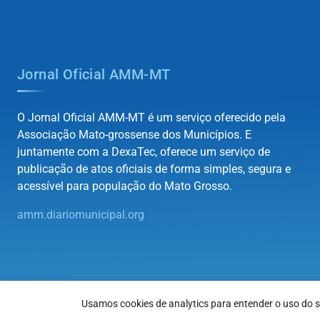
Jornal Oficial AMM-MT
O Jornal Oficial AMM-MT é um serviço oferecido pela
Associação Mato-grossense dos Municípios. E
juntamente com a DexaTec, oferece um serviço de
publicação de atos oficiais de forma simples, segura e
acessível para população do Mato Grosso.
amm.diariomunicipal.org
©2026
Associação Mato-grossense dos Municípios
. To
Usamos cookies de analytics para entender o uso do si