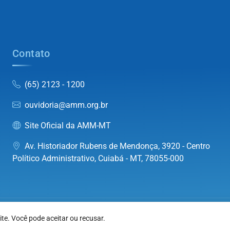
Contato
(65) 2123 - 1200
ouvidoria@amm.org.br
Site Oficial da AMM-MT
Av. Historiador Rubens de Mendonça, 3920 - Centro
Político Administrativo, Cuiabá - MT, 78055-000
dos os direitos reservados.
te. Você pode aceitar ou recusar.