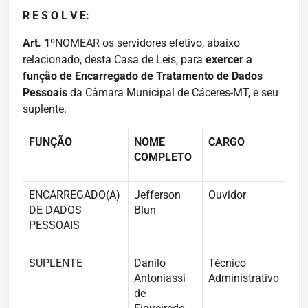
R E S O L V E
:
Art. 1
º
NOMEAR os servidores efetivo, abaixo
relacionado, desta Casa de Leis, para
exercer a
função de Encarregado de Tratamento de Dados
Pessoais
da Câmara Municipal de Cáceres-MT, e seu
suplente.
FUNÇÃO
NOME
CARGO
COMPLETO
ENCARREGADO(A)
Jefferson
Ouvidor
DE DADOS
Blun
PESSOAIS
SUPLENTE
Danilo
Técnico
Antoniassi
Administrativo
de