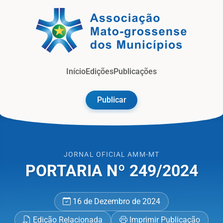
Jorna
Início
Edições
Publicações
Publicar
JORNAL OFICIAL AMM-MT
PORTARIA Nº 249/2024
16 de Dezembro de 2024
Edição Relacionada
Imprimir Publicação