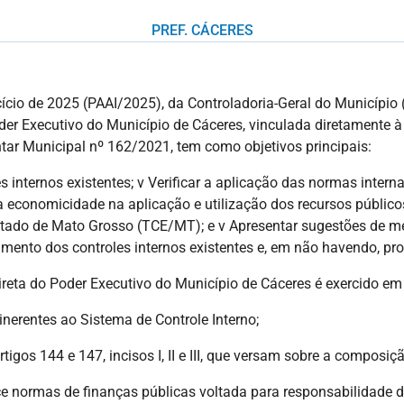
PREF. CÁCERES
cício de 2025 (PAAI/2025), da Controladoria-Geral do Município
er Executivo do Município de Cáceres, vinculada diretamente à P
tar Municipal nº 162/2021, tem como objetivos principais:
s internos existentes; v Verificar a aplicação das normas intern
e e a economicidade na aplicação e utilização dos recursos públi
tado de Mato Grosso (TCE/MT); e v Apresentar sugestões de mel
mento dos controles internos existentes e, em não havendo, pr
ireta do Poder Executivo do Município de Cáceres é exercido em
inerentes ao Sistema de Controle Interno;
gos 144 e 147, incisos I, II e III, que versam sobre a composiçã
 normas de finanças públicas voltada para responsabilidade da 