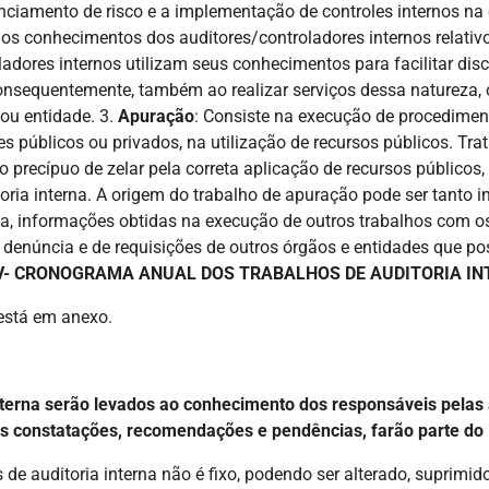
ciamento de risco e a implementação de controles internos na 
 os conhecimentos dos auditores/controladores internos relativ
oladores internos utilizam seus conhecimentos para facilitar di
sequentemente, também ao realizar serviços dessa natureza, o 
ou entidade. 3.
Apuração
: Consiste na execução de procediment
tes públicos ou privados, na utilização de recursos públicos. T
 precípuo de zelar pela correta aplicação de recursos públicos,
itoria interna. A origem do trabalho de apuração pode ser tanto
nua, informações obtidas na execução de outros trabalhos com o
e denúncia e de requisições de outros órgãos e entidades que 
V- CRONOGRAMA ANUAL DOS TRABALHOS DE AUDITORIA IN
 está em anexo.
 interna serão levados ao conhecimento dos responsáveis pel
 constatações, recomendações e pendências, farão parte do Re
de auditoria interna não é fixo, podendo ser alterado, suprimi