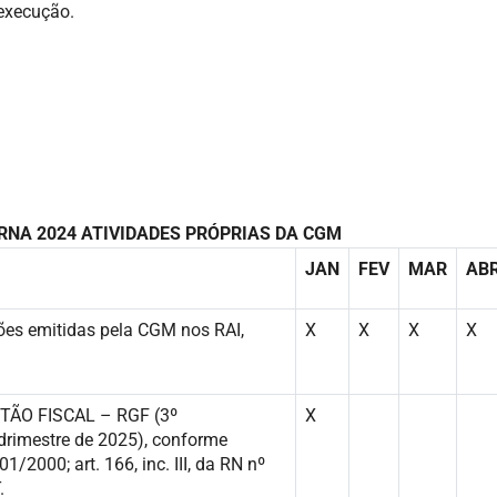
 execução.
RNA 2024
ATIVIDADES PRÓPRIAS DA CGM
JAN
FEV
MAR
AB
es emitidas pela CGM nos RAI,
X
X
X
X
TÃO FISCAL – RGF (3º
X
rimestre de 2025), conforme
/2000; art. 166, inc. III, da RN nº
.