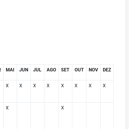
R
MAI
JUN
JUL
AGO
SET
OUT
NOV
DEZ
X
X
X
X
X
X
X
X
X
X