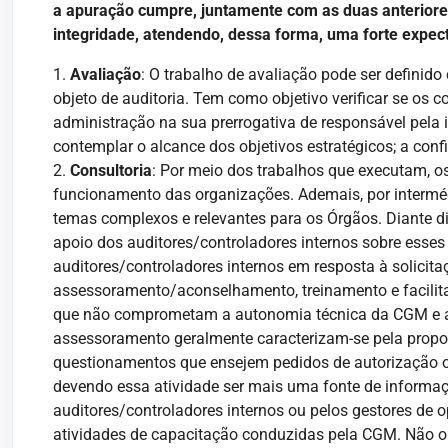
a apuração cumpre, juntamente com as duas anteriores
integridade, atendendo, dessa forma, uma forte expect
1.
Avaliação
: O trabalho de avaliação pode ser definid
objeto de auditoria. Tem como objetivo verificar se os 
administração na sua prerrogativa de responsável pela 
contemplar o alcance dos objetivos estratégicos; a conf
2.
Consultoria
: Por meio dos trabalhos que executam, o
funcionamento das organizações. Ademais, por intermé
temas complexos e relevantes para os Órgãos. Diante di
apoio dos auditores/controladores internos sobre esses 
auditores/controladores internos em resposta à solicit
assessoramento/aconselhamento, treinamento e facilita
que não comprometam a autonomia técnica da CGM e a o
assessoramento geralmente caracterizam-se pela propos
questionamentos que ensejem pedidos de autorização ou
devendo essa atividade ser mais uma fonte de informaçõ
auditores/controladores internos ou pelos gestores de
atividades de capacitação conduzidas pela CGM. Não obs