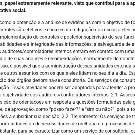
, papel extremamente relevante, visto que contribui para a ap
ativa social.
o como a obtenção e a análise de evidências com o objetivo de 
controles são efetivos e eficazes na mitigação dos riscos a eles
implementação de controles e posterior supervisão do seu func
iabilidades e a integridade das informações; a salvaguarda de a
s auditores/controladores internos entram em contato com uma
dio de suas análises e recomendações, normalmente demonstra
sso, é possível que a administração dessas unidades entenda s
e outros assuntos com os quais eles lidam no seu dia a dia. Ess
ação dos órgãos denomina-se consultoria. Os serviços de consu
ção. Essas atividades podem ser adaptadas para atender a prob
bjetividade dos auditores/controladores internos. 2.1. Asse
ição de orientações em resposta a questões formuladas pela g
 de aprovação, como “posso fazer?” e “sim ou não?”, pois a t
es a subsidiar sua decisão. 2.2. Treinamento: Os serviços de t
 oportunidades ou de necessidades de melhoria em processos de
tante, para se caracterizar como um serviço de consultoria, o