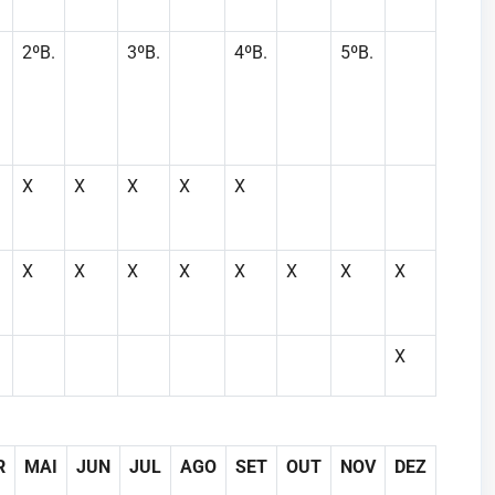
2ºB.
3ºB.
4ºB.
5ºB.
X
X
X
X
X
X
X
X
X
X
X
X
X
X
R
MAI
JUN
JUL
AGO
SET
OUT
NOV
DEZ