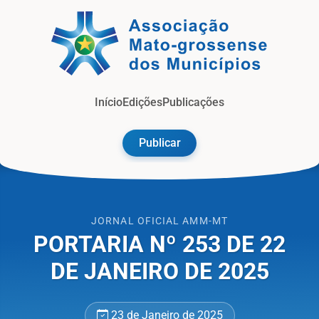
Jorna
Início
Edições
Publicações
Publicar
JORNAL OFICIAL AMM-MT
​PORTARIA Nº 253 DE 22
DE JANEIRO DE 2025
23 de Janeiro de 2025