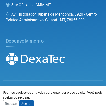
Site Oficial da AMM-MT
Av. Historiador Rubens de Mendonça, 3920 - Centro
Político Administrativo, Cuiabá - MT, 78055-000
Desenvolvimento
©2026
Associação Mato-grossense dos Municípios
. Todos os
Usamos cookies de analytics para entender o uso do site. Você pode
direitos reservados.
aceitar ou recusar.
Voltar ao topo
Recusar
Aceitar