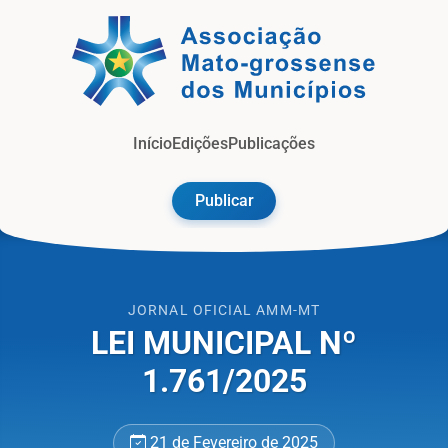
Jorna
Início
Edições
Publicações
Publicar
JORNAL OFICIAL AMM-MT
​LEI MUNICIPAL Nº
1.761/2025
21 de Fevereiro de 2025