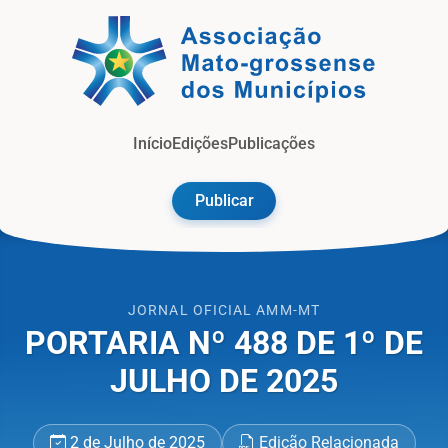
Jorna
Início
Edições
Publicações
Publicar
JORNAL OFICIAL AMM-MT
PORTARIA Nº 488 DE 1º DE
JULHO DE 2025
2 de Julho de 2025
Edição Relacionada