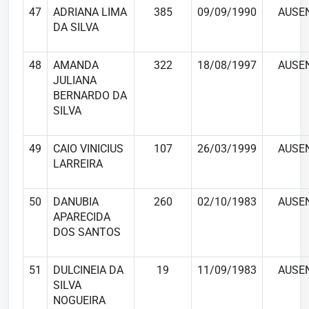
47
ADRIANA LIMA
385
09/09/1990
AUSE
DA SILVA
48
AMANDA
322
18/08/1997
AUSE
JULIANA
BERNARDO DA
SILVA
49
CAIO VINICIUS
107
26/03/1999
AUSE
LARREIRA
50
DANUBIA
260
02/10/1983
AUSE
APARECIDA
DOS SANTOS
51
DULCINEIA DA
19
11/09/1983
AUSE
SILVA
NOGUEIRA