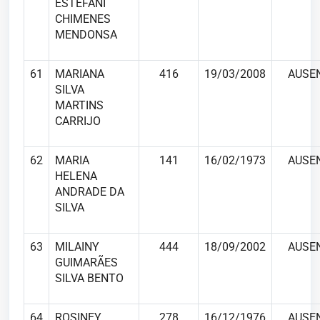
ESTEFANI
CHIMENES
MENDONSA
61
MARIANA
416
19/03/2008
AUSE
SILVA
MARTINS
CARRIJO
62
MARIA
141
16/02/1973
AUSE
HELENA
ANDRADE DA
SILVA
63
MILAINY
444
18/09/2002
AUSE
GUIMARÃES
SILVA BENTO
64
ROSINEY
278
16/12/1976
AUSE