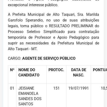
excepcional interesse público.
A Prefeita Municipal de Alto Taquari, Sra. Marilda
Garofolo Sperandio, no uso de suas atribuições
legais, torna público o RESULTADO PRELIMINAR do
Processo Seletivo Simplificado para contratação
temporária de Professor e Apoio Pedagógico para
suprir as necessidades da Prefeitura Municipal de
Alto Taquari - MT.
CARGO:
AGENTE DE SERVIÇO PÚBLICO
Nº
NOME DO
PROTOC.
DATA DE
PONTU
CANDIDATO
NASC.
01
JEISIANE
151
19/07/1991
10,
EMANOELA
SANDES DOS
SANTOS