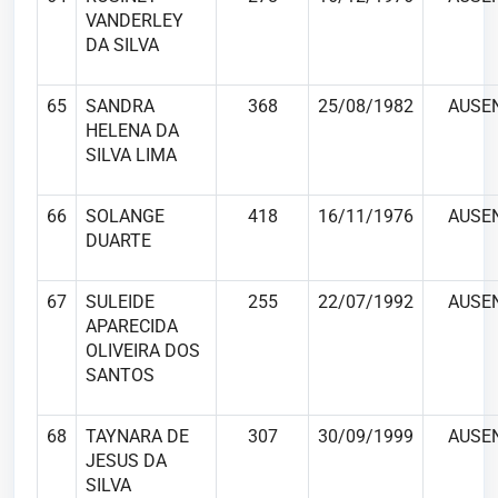
VANDERLEY
DA SILVA
65
SANDRA
368
25/08/1982
AUSE
HELENA DA
SILVA LIMA
66
SOLANGE
418
16/11/1976
AUSE
DUARTE
67
SULEIDE
255
22/07/1992
AUSE
APARECIDA
OLIVEIRA DOS
SANTOS
68
TAYNARA DE
307
30/09/1999
AUSE
JESUS DA
SILVA