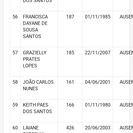
DOS SANTOS
56
FRANCISCA
187
01/11/1985
AUSE
DAYANE DE
SOUSA
SANTOS
57
GRAZIELLY
185
22/11/2007
AUSE
PRATES
LOPES
58
JOÃO CARLOS
161
04/06/2001
AUSE
NUNES
59
KEITH PAES
166
01/11/1980
AUSE
DOS SANTOS
60
LAIANE
426
20/06/2003
AUSE