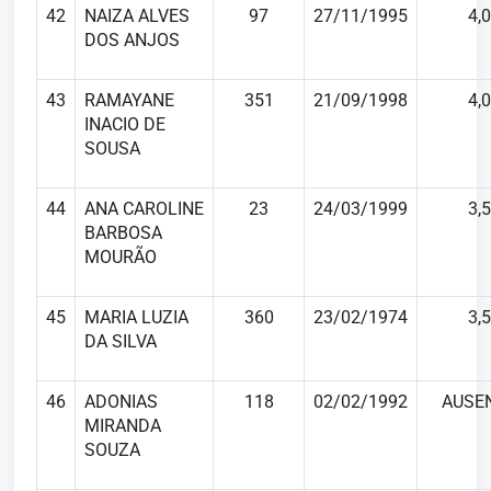
42
NAIZA ALVES
97
27/11/1995
4,0
DOS ANJOS
43
RAMAYANE
351
21/09/1998
4,0
INACIO DE
SOUSA
44
ANA CAROLINE
23
24/03/1999
3,5
BARBOSA
MOURÃO
45
MARIA LUZIA
360
23/02/1974
3,5
DA SILVA
46
ADONIAS
118
02/02/1992
AUSE
MIRANDA
SOUZA