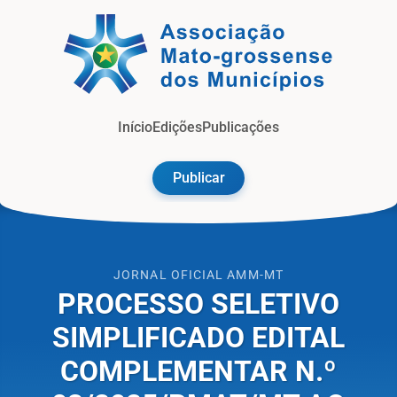
Jorna
Início
Edições
Publicações
Publicar
JORNAL OFICIAL AMM-MT
PROCESSO SELETIVO
SIMPLIFICADO EDITAL
COMPLEMENTAR N.º