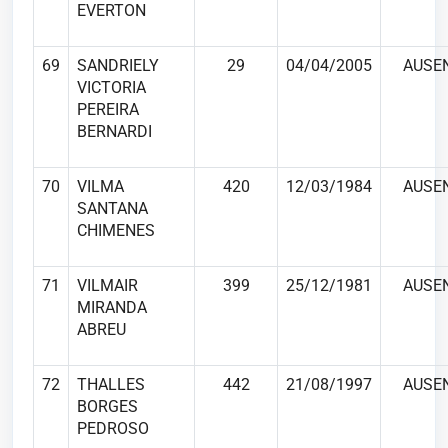
EVERTON
69
SANDRIELY
29
04/04/2005
AUSE
VICTORIA
PEREIRA
BERNARDI
70
VILMA
420
12/03/1984
AUSE
SANTANA
CHIMENES
71
VILMAIR
399
25/12/1981
AUSE
MIRANDA
ABREU
72
THALLES
442
21/08/1997
AUSE
BORGES
PEDROSO