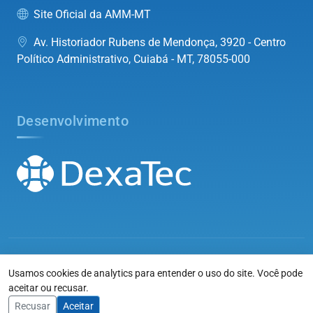
Site Oficial da AMM-MT
Av. Historiador Rubens de Mendonça, 3920 - Centro
Político Administrativo, Cuiabá - MT, 78055-000
Desenvolvimento
©2026
Associação Mato-grossense dos Municípios
. Todos os
Usamos cookies de analytics para entender o uso do site. Você pode
direitos reservados.
aceitar ou recusar.
Voltar ao topo
Recusar
Aceitar