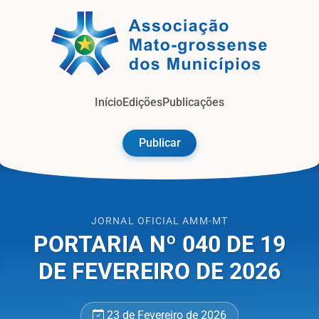
Jorna
Início
Edições
Publicações
Publicar
JORNAL OFICIAL AMM-MT
PORTARIA Nº 040 DE 19
DE FEVEREIRO DE 2026
23 de Fevereiro de 2026