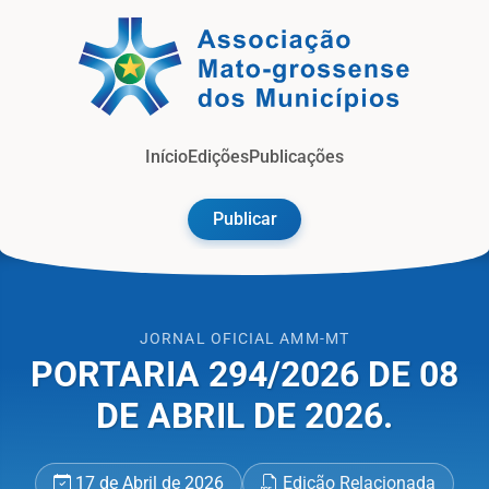
Jorna
Início
Edições
Publicações
Publicar
JORNAL OFICIAL AMM-MT
PORTARIA 294/2026 DE 08
DE ABRIL DE 2026.
17 de Abril de 2026
Edição Relacionada